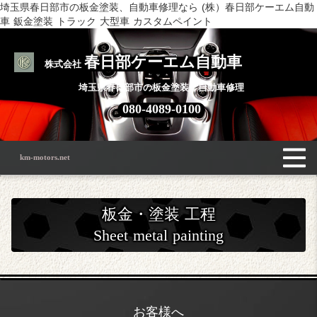
埼玉県春日部市の板金塗装、自動車修理なら (株）春日部ケーエム自動
車 鈑金塗装 トラック 大型車 カスタムペイント
春日部ケーエム自動車
株式会社
埼玉県春日部市の板金塗装・自動車修理
080-4089-0100
km-motors.net
板金・塗装 工程
Sheet metal painting
お客様へ