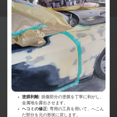
塗膜剥離:
損傷部分の塗膜を丁寧に剥がし、
金属地を露出させます。
ヘコミの修正:
専用の工具を用いて、へこん
だ部分を元の形状に戻します。