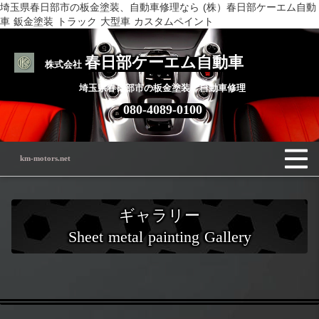
埼玉県春日部市の板金塗装、自動車修理なら (株）春日部ケーエム自動
車 鈑金塗装 トラック 大型車 カスタムペイント
春日部ケーエム自動車
株式会社
埼玉県春日部市の板金塗装・自動車修理
080-4089-0100
km-motors.net
ギャラリー
Sheet metal painting Gallery