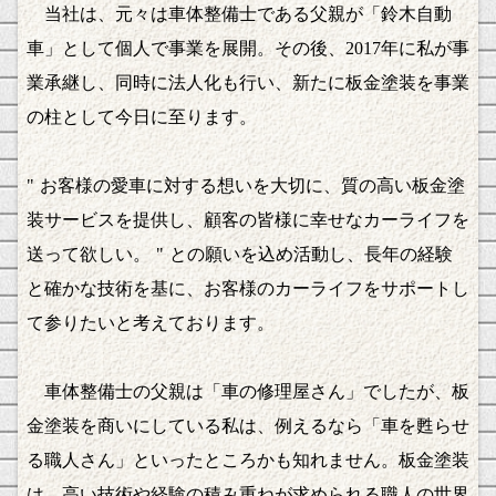
当社は、元々は車体整備士である父親が「鈴木自動
車」として個人で事業を展開。その後、2017年に私が事
業承継し、同時に法人化も行い、新たに板金塗装を事業
の柱として今日に至ります。
" お客様の愛車に対する想いを大切に、質の高い板金塗
装サービスを提供し、顧客の皆様に幸せなカーライフを
送って欲しい。 " との願いを込め活動し、長年の経験
と確かな技術を基に、お客様のカーライフをサポートし
て参りたいと考えております。
車体整備士の父親は「車の修理屋さん」でしたが、板
金塗装を商いにしている私は、例えるなら「車を甦らせ
る職人さん」といったところかも知れません。板金塗装
は、高い技術や経験の積み重ねが求められる職人の世界