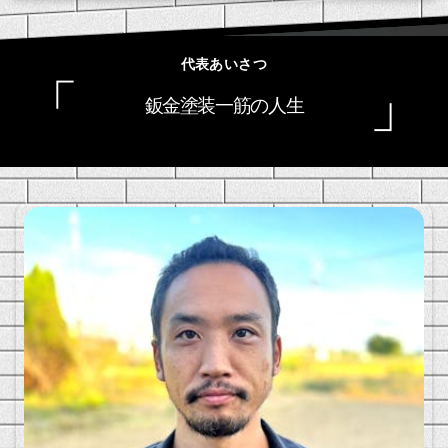
代表あいさつ
「
」
鈑金塗装一筋の人生