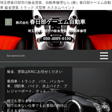
埼玉県春日部市の板金塗装、自動車修理なら (株）春日部ケーエム自動
車 鈑金塗装 トラック 大型車 カスタムペイント
春日部ケーエム自動車
株式会社
埼玉県春日部市の板金塗装・自動車修理
080-4089-0100
km-motors.net
板金、塗装はKMにお任せください
乗用車・トラック、バス、パッカー
車、消防車、バイク、水上バイク、プ
レジャーボート、ヨット・・・
何でも塗ります！
他で出来ない仕事でもお客様の期待に
応えます！