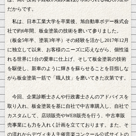
だからです。
私は、日本工業大学を卒業後、旭自動車ボデー株式会
社で約6年間、板金塗装の技術を磨いて参りました。
（板金5年半、塗装3年半）その経験を活かし2017年12月
に独立して以来、お客様のニーズに応えながら、個性溢
れる世界に1台の愛車に仕上げ、そして板金塗装の技術
を駆使し、新車のように輝きを蘇らせることを目指しな
がら板金塗装一筋で「職人技」を磨いてきた次第です。
今回、企業診断士さんや行政書士さんのアドバイスを
取り入れ、板金塗装を基に自社で中古車購入し、自社で
カスタムして、店頭販売やWEB販売を行う、中古車販
売事業にも力を入れく計画を立てております。また、そ
の流れからデヴィ夫人主催音楽コンクール公式サイトの